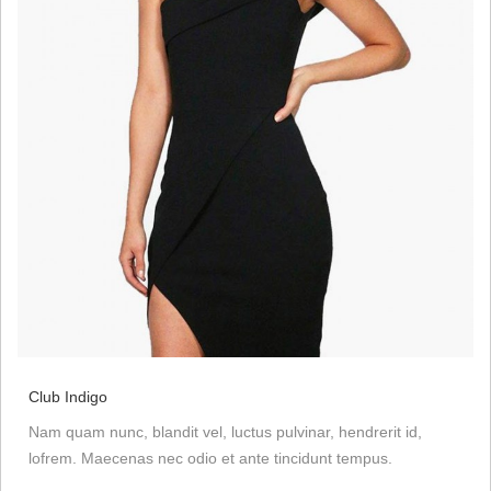
Club Indigo
Nam quam nunc, blandit vel, luctus pulvinar, hendrerit id,
lofrem. Maecenas nec odio et ante tincidunt tempus.